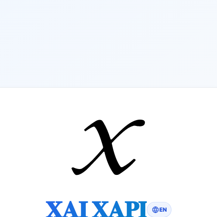
𝐗𝐀𝐈 𝐗𝐀𝐏𝐈
EN